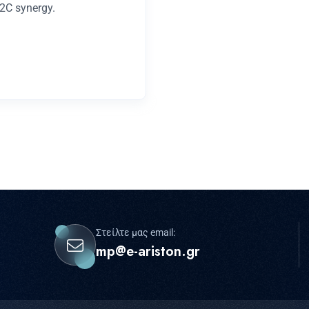
B2C synergy.
Στείλτε μας email:
mp@e-ariston.gr