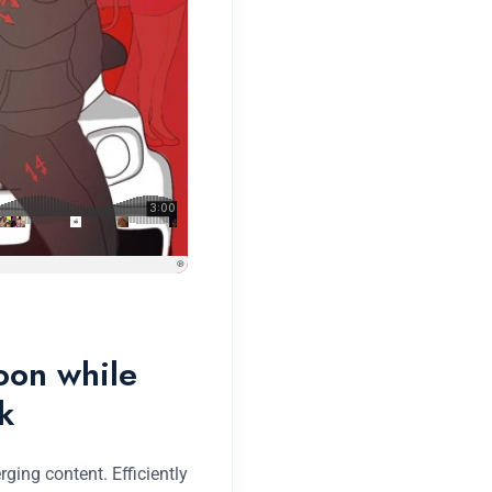
soon while
k
ging content. Efficiently