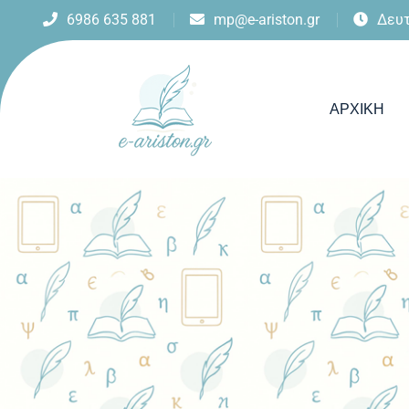
6986 635 881
mp@e-ariston.gr
Δευτ
ΑΡΧΙΚΉ