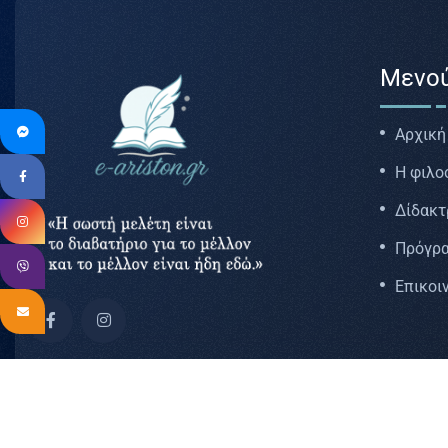
Μενο
Αρχική
Η φιλο
Δίδακτ
Πρόγρ
Επικοι