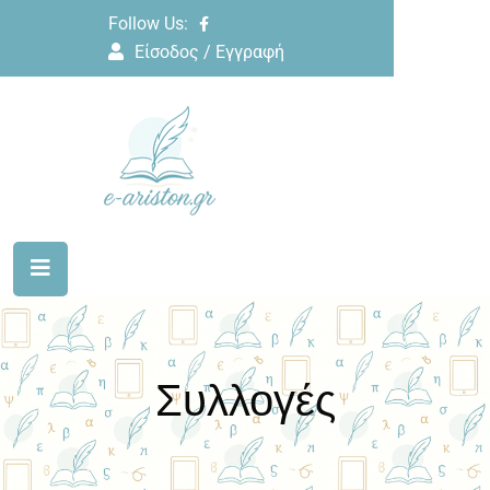
Follow Us:
Είσοδος / Εγγραφή
Συλλογές
Home
Μορφές
Συλλογή